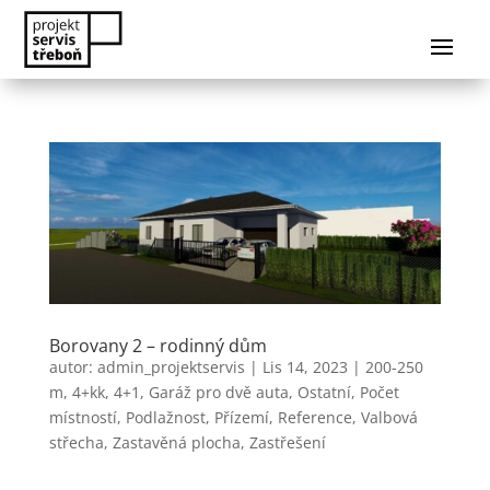
Borovany 2 – rodinný dům
autor:
admin_projektservis
|
Lis 14, 2023
|
200-250
m
,
4+kk, 4+1
,
Garáž pro dvě auta
,
Ostatní
,
Počet
místností
,
Podlažnost
,
Přízemí
,
Reference
,
Valbová
střecha
,
Zastavěná plocha
,
Zastřešení