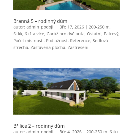
Branná 5 – rodinný dům
autor:
admin_podojil
|
Bře 17, 2026
|
200-250 m
,
6+kk, 6+1 a více
,
Garáž pro dvě auta
,
Ostatní
,
Patrový
,
Počet místností
,
Podlažnost
,
Reference
,
Sedlová
střecha
,
Zastavěná plocha
,
Zastřešení
Břilice 2 – rodinný dům
autor:
admin_podojil
|
Bře 4, 2026
|
200-250 m
,
6+kk,