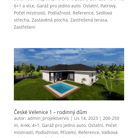
6+1 a více
,
Garáž pro jedno auto
,
Ostatní
,
Patrový
,
Počet místností
,
Podlažnost
,
Reference
,
Sedlová
střecha
,
Zastavěná plocha
,
Zastřešená terasa
,
Zastřešení
České Velenice 1 – rodinný dům
autor:
admin_projektservis
|
Lis 14, 2023
|
200-250
m
,
4+kk, 4+1
,
Garáž pro jedno auto
,
Ostatní
,
Počet
místností
,
Podlažnost
,
Přízemí
,
Reference
,
Valbová