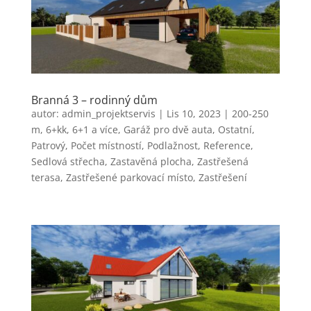
Branná 3 – rodinný dům
autor:
admin_projektservis
|
Lis 10, 2023
|
200-250
m
,
6+kk, 6+1 a více
,
Garáž pro dvě auta
,
Ostatní
,
Patrový
,
Počet místností
,
Podlažnost
,
Reference
,
Sedlová střecha
,
Zastavěná plocha
,
Zastřešená
terasa
,
Zastřešené parkovací místo
,
Zastřešení