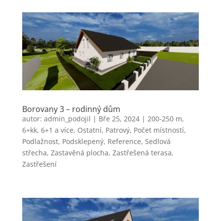
Borovany 3 – rodinný dům
autor:
admin_podojil
|
Bře 25, 2024
|
200-250 m
,
6+kk, 6+1 a více
,
Ostatní
,
Patrový
,
Počet místností
,
Podlažnost
,
Podsklepený
,
Reference
,
Sedlová
střecha
,
Zastavěná plocha
,
Zastřešená terasa
,
Zastřešení