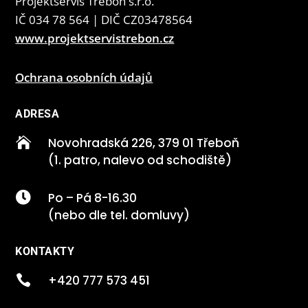
Projektservis Třeboň s.r.o.
IČ 034 78 564 | DIČ CZ03478564
www.projektservistrebon.cz
Ochrana osobních údajů
ADRESA

Novohradská 226, 379 01 Třeboň
(1. patro, nalevo od schodiště)

Po – Pá 8-16.30
(nebo dle tel. domluvy)
KONTAKTY

+420 777 573 451